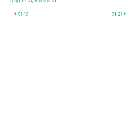
Chapter 01
Volume 01
Post
01-19
01-21
navigation