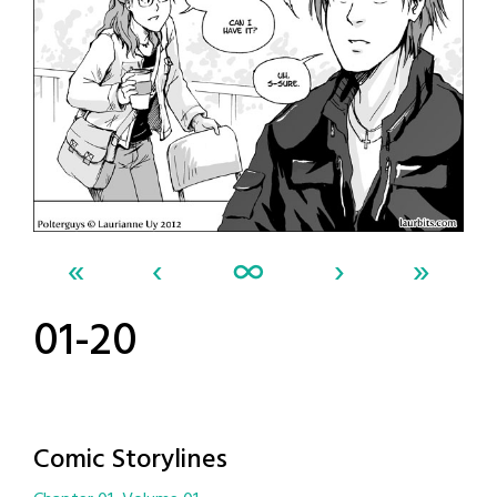
«
‹
∞
›
»
01-20
Comic Storylines