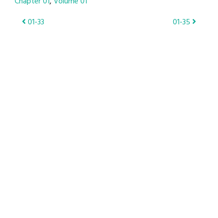
Chapter 01
Volume 01
Post
01-33
01-35
navigation