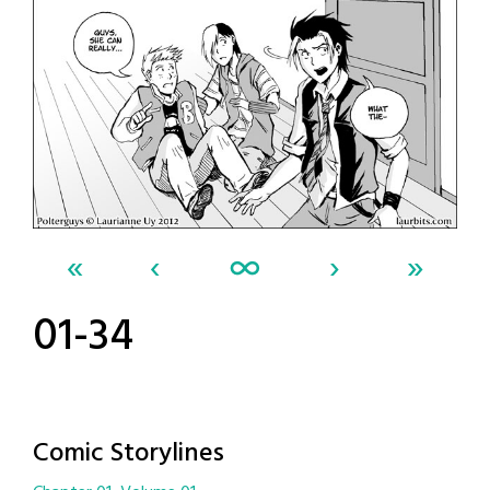
«
‹
∞
›
»
01-34
Comic Storylines