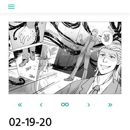
Skip
to
content
«
‹
∞
›
»
02-19-20