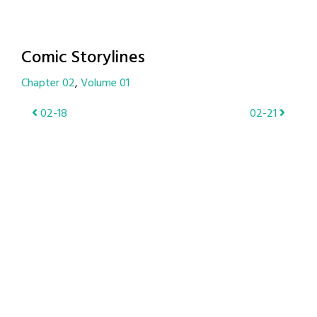
Comic Storylines
Chapter 02
Volume 01
Post
02-18
02-21
navigation