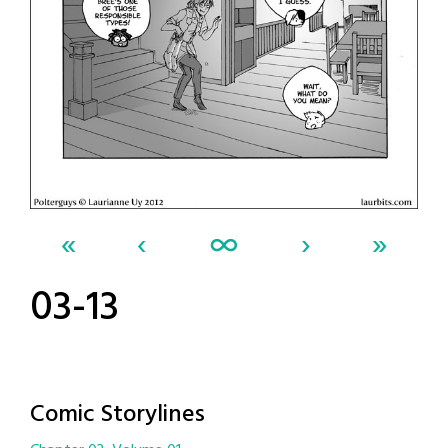
«
‹
∞
›
»
03-13
Comic Storylines