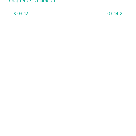
Chapter 03
Volume 01
Post
03-12
03-14
navigation