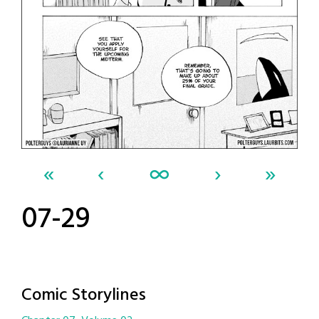
«
‹
∞
›
»
07-29
Comic Storylines