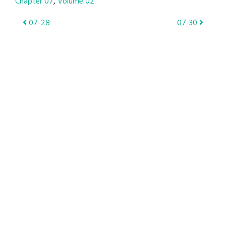
Chapter 07
Volume 02
Post
07-28
07-30
navigation